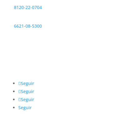
Monterrey
8120-22-0704
Hermosillo
6621-08-5300
Redes sociales
@IntegrarMx
Seguir
Seguir
Seguir
Seguir