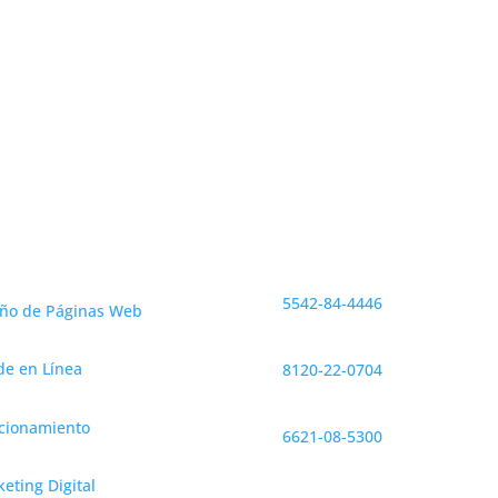
Enviar
icios
Contáctanos
CDMX
5542-84-4446
eño de Páginas Web
Monterrey
e en Línea
8120-22-0704
Hermosillo
cionamiento
6621-08-5300
eting Digital