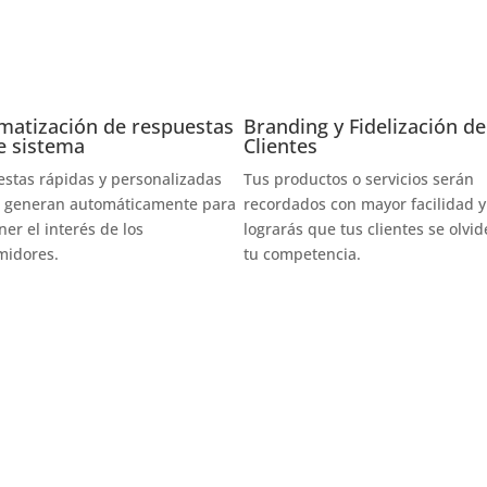
matización de respuestas
Branding y Fidelización de
e sistema
Clientes
stas rápidas y personalizadas
Tus productos o servicios serán
e generan automáticamente para
recordados con mayor facilidad y
er el interés de los
lograrás que tus clientes se olvi
midores.
tu competencia.
Monterrey