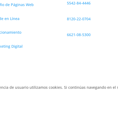
5542-84-4446
eño de Páginas Web
Monterrey
e en Línea
8120-22-0704
Hermosillo
cionamiento
6621-08-5300
eting Digital
encia de usuario utilizamos cookies. Si continúas navegando en el 