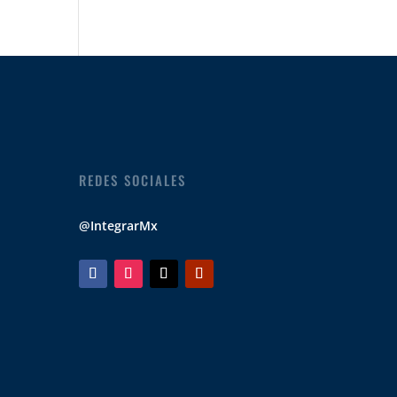
REDES SOCIALES
@IntegrarMx