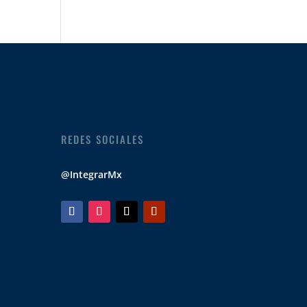
REDES SOCIALES
@IntegrarMx