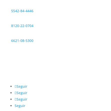
CDMX
5542-84-4446
Monterrey
8120-22-0704
Hermosillo
6621-08-5300
Redes sociales
@IntegrarMx
Seguir
Seguir
Seguir
Seguir