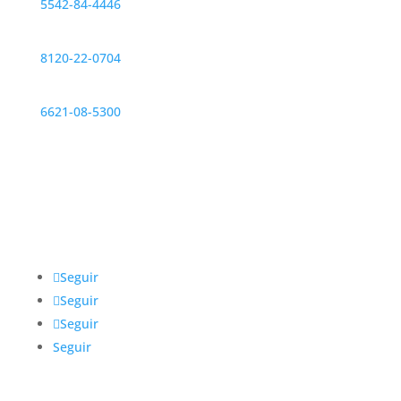
5542-84-4446
Monterrey
8120-22-0704
Hermosillo
6621-08-5300
Redes sociales
@IntegrarMx
Seguir
Seguir
Seguir
Seguir