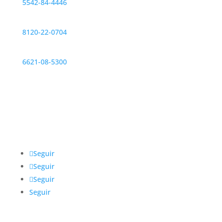
5542-84-4446
Monterrey
8120-22-0704
Hermosillo
6621-08-5300
Redes sociales
@IntegrarMx
Seguir
Seguir
Seguir
Seguir