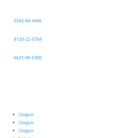
Contáctanos
CDMX
5542-84-4446
Monterrey
8120-22-0704
Hermosillo
6621-08-5300
Redes sociales
@IntegrarMx
Seguir
Seguir
Seguir