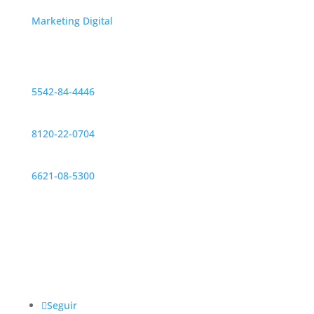
Marketing Digital
Contáctanos
CDMX
5542-84-4446
Monterrey
8120-22-0704
Hermosillo
6621-08-5300
Redes sociales
@IntegrarMx
Seguir