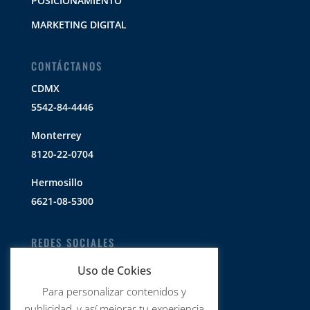
POSICIONAMIENTO
MARKETING DIGITAL
CONTÁCTANOS
CDMX
5542-84-4446
Monterrey
8120-22-0704
Hermosillo
6621-08-5300
REDES SOCIALES
Uso de Cokies
@IntegrarMx
Para personalizar contenidos y
publicidad, y así mejorar tu experiencia